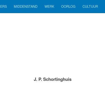
ERS
MIDDENSTAND
WERK
OORLOG
CULTUUR
J. P. Schortinghuis