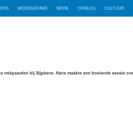
ERS
MIDDENSTAND
WERK
OORLOG
CULTUUR
e trekpaarden bij Sijpkens. Hans maakte een boeiende sessie over d