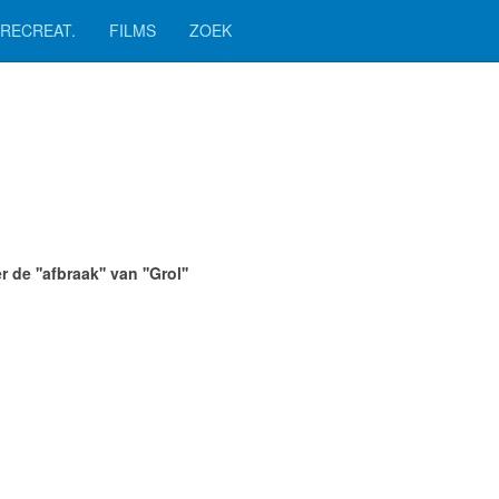
RECREAT.
FILMS
ZOEK
e ''afbraak'' van ''Grol''