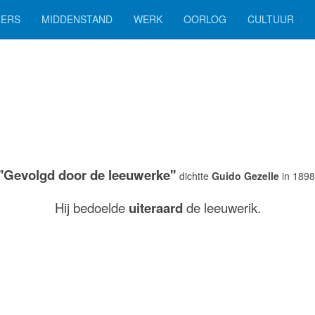
ERS
MIDDENSTAND
WERK
OORLOG
CULTUUR
''Gevolgd door de leeuwerke''
dichtte
Guido Gezelle
in 1898
Hij bedoelde
uiteraard
de leeuwerik.