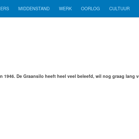
ERS
MIDDENSTAND
WERK
OORLOG
CULTUUR
 in 1946. De Graansilo heeft heel veel beleefd, wil nog graag lang