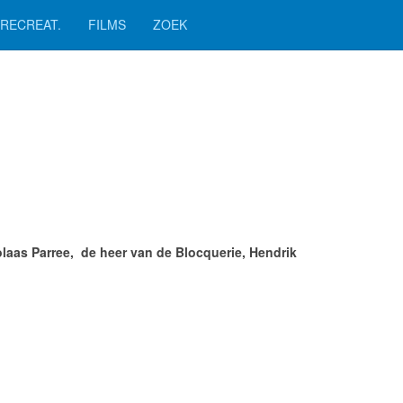
RECREAT.
FILMS
ZOEK
laas Parree, de heer van de Blocquerie, Hendrik