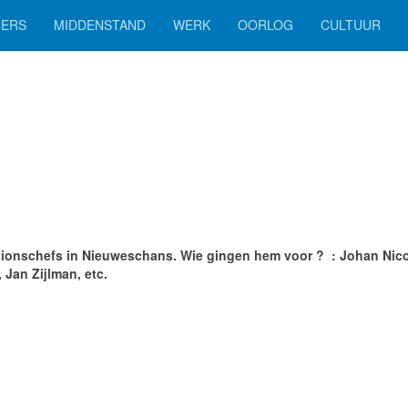
ERS
MIDDENSTAND
WERK
OORLOG
CULTUUR
tationschefs in Nieuweschans. Wie gingen hem voor ? : Johan Nico
 Jan Zijlman, etc.