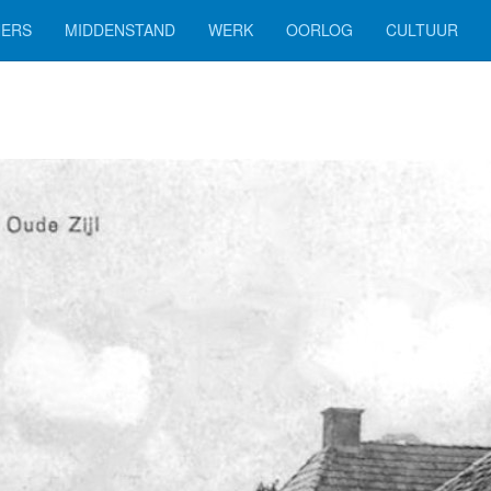
ERS
MIDDENSTAND
WERK
OORLOG
CULTUUR